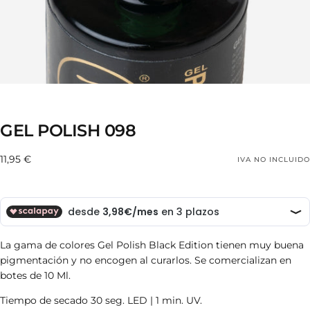
GEL POLISH 098
11,95
Precio
11,95 €
IVA NO INCLUIDO
€
regular
La gama de colores Gel Polish Black Edition tienen muy buena
pigmentación y no encogen al curarlos. S
e comercializan en
botes de 10 Ml.
Tiempo de secado 30 seg. LED | 1 min. UV.