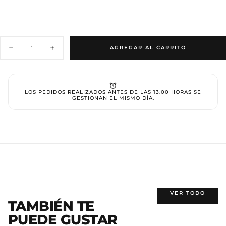
Cantidad
AGREGAR AL CARRITO
Disminuir
Aumentar
cantidad
cantidad
para
para
Gel
Gel
Polish
Polish
098
098
LOS PEDIDOS REALIZADOS ANTES DE LAS 13.00 HORAS SE
GESTIONAN EL MISMO DÍA.
VER TODO
TAMBIÉN TE
PUEDE GUSTAR