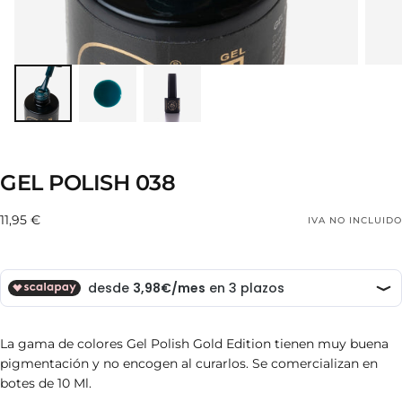
GEL POLISH 038
11,95
Precio
11,95 €
IVA NO INCLUIDO
€
regular
La gama de colores Gel Polish Gold Edition tienen muy buena
pigmentación y no encogen al curarlos. S
e comercializan en
botes de 10 Ml.