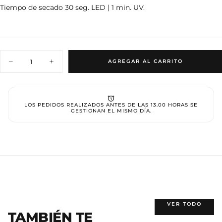
Tiempo de secado 30 seg. LED | 1 min. UV.
Cantidad
AGREGAR AL CARRITO
Disminuir
Aumentar
cantidad
cantidad
para
para
Gel
Gel
polish
polish
038
038
LOS PEDIDOS REALIZADOS ANTES DE LAS 13.00 HORAS SE
GESTIONAN EL MISMO DÍA.
VER TODO
TAMBIÉN TE