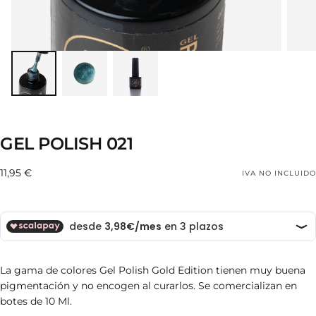
GEL POLISH 021
11,95
Precio
11,95 €
IVA NO INCLUIDO
€
regular
La gama de colores Gel Polish Gold Edition tienen muy buena
pigmentación y no encogen al curarlos. S
e comercializan en
botes de 10 Ml.