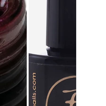
ACTUA
VA
Aún no se ha selecci