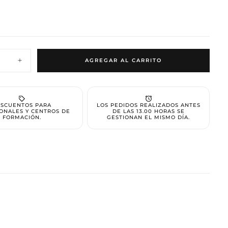
AGREGAR AL CARRITO
Aumentar
cantidad
para
Gel
polish
020
SCUENTOS PARA
LOS PEDIDOS REALIZADOS ANTES
ONALES Y CENTROS DE
DE LAS 13.00 HORAS SE
FORMACIÓN.
GESTIONAN EL MISMO DÍA.
ARRITO
O ESTÁ