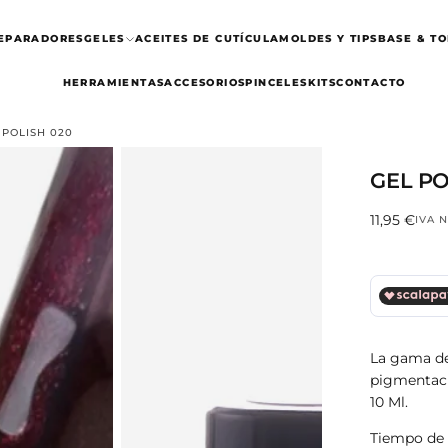
REPARADORES
GELES
ACEITES DE CUTÍCULA
MOLDES Y TIPS
BASE & TO
HERRAMIENTAS
ACCESORIOS
PINCELES
KITS
CONTACTO
 POLISH 020
GEL PO
11,95
Precio
11,95 €
IVA 
€
regular
La gama de
pigmentaci
10 Ml.
Tiempo de 