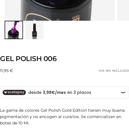
GEL POLISH 006
11,95
Precio
11,95 €
IVA NO INCLUIDO
€
regular
La gama de colores Gel Polish Gold Edition tienen muy buena
pigmentación y no encogen al curarlos. S
e comercializan en
botes de 10 Ml.