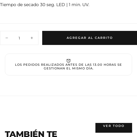
Tiempo de secado 30 seg. LED | 1 min. UV.
Cantidad
AGREGAR AL CARRITO
Disminuir
Aumentar
cantidad
cantidad
para
para
Gel
Gel
polish
polish
006
006
LOS PEDIDOS REALIZADOS ANTES DE LAS 13.00 HORAS SE
GESTIONAN EL MISMO DÍA.
VER TODO
TAMBIÉN TE