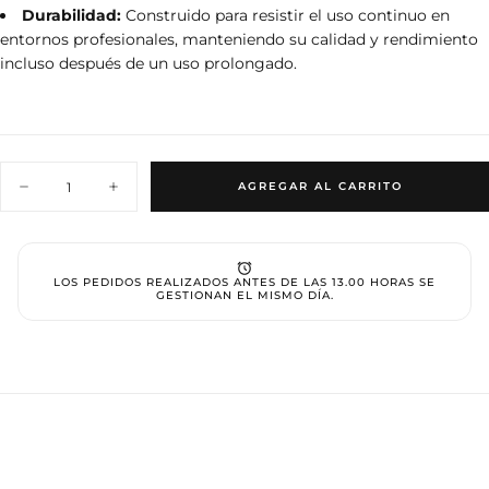
Durabilidad:
Construido para resistir el uso continuo en
entornos profesionales, manteniendo su calidad y rendimiento
incluso después de un uso prolongado.
Cantidad
AGREGAR AL CARRITO
Disminuir
Aumentar
cantidad
cantidad
para
para
Empujador
Empujador
Profesional
Profesional
LOS PEDIDOS REALIZADOS ANTES DE LAS 13.00 HORAS SE
GESTIONAN EL MISMO DÍA.