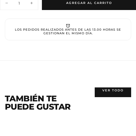
AGREGAR AL CARRITO
Disminuir
Aumentar
cantidad
cantidad
para
para
Broca
Broca
de
de
Cerámica
Cerámica
LOS PEDIDOS REALIZADOS ANTES DE LAS 13.00 HORAS SE
GESTIONAN EL MISMO DÍA.
VER TODO
TAMBIÉN TE
PUEDE GUSTAR