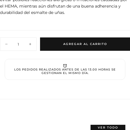
el HEMA, mientras aún disfrutan de una buena adherencia y
durabilidad del esmalte de uñas.
Cantidad
AGREGAR AL CARRITO
Disminuir
Aumentar
cantidad
cantidad
para
para
Base
Base
Rubber
Rubber
Clear
Clear
LOS PEDIDOS REALIZADOS ANTES DE LAS 13.00 HORAS SE
-
-
GESTIONAN EL MISMO DÍA.
Hema
Hema
Free
Free
VER TODO