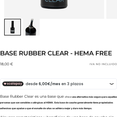
BASE RUBBER CLEAR - HEMA FREE
18,00
Precio
18,00 €
IVA NO INCLUIDO
€
regular
Base Rubber Clear es una base que
ofrece
una alternativa más segura para aquellas
personas que son sensibles o alérgicas al HEMA. Esta base de caucho generalmente tiene propiedades
adhesivas que ayudan a que el esmalte de uñas se adhiera mejor y dure más tiempo.