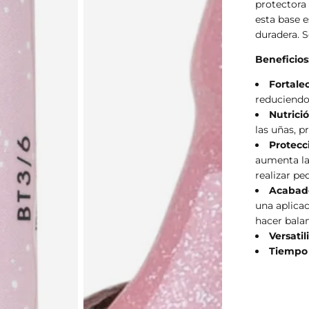
protectora 
esta base e
duradera.
S
Beneficios
Fortale
reduciendo 
Nutrici
las uñas, 
Protecc
aumenta la
realizar pe
Acabado
una aplicac
hacer bala
Versatil
Tiempo
EL C