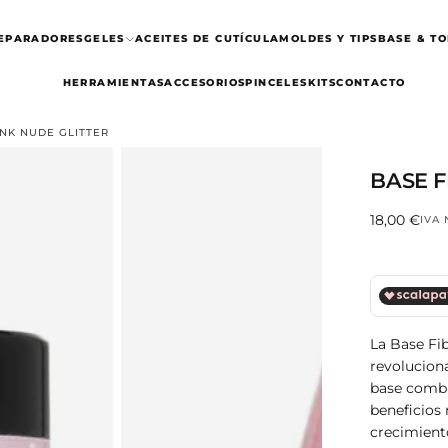
REPARADORES
GELES
ACEITES DE CUTÍCULA
MOLDES Y TIPS
BASE & TO
HERRAMIENTAS
ACCESORIOS
PINCELES
KITS
CONTACTO
INK NUDE GLITTER
BASE F
18,00
Precio
18,00 €
IVA
€
regular
La Base Fi
revoluciona
base combin
beneficios 
crecimient