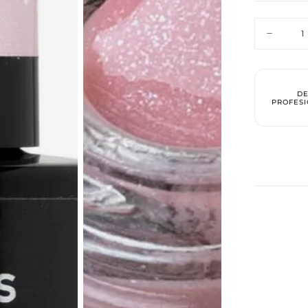
RÁPID
Cantidad
Disminuir
cantidad
ACTUA
para
Base
Fiber
VA
Gel
DE
Pink
PROFESI
Nude
Glitter
Aún no se ha selecci