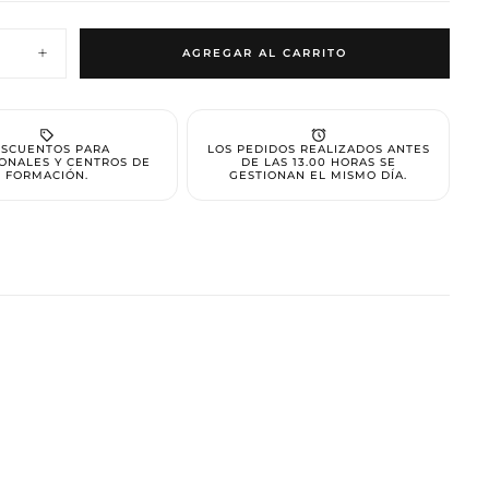
O ESTÁ
AGREGAR AL CARRITO
Aumentar
cantidad
LMENTE
para
Base
Fiber
CÍO
Gel
SCUENTOS PARA
LOS PEDIDOS REALIZADOS ANTES
Pink
ONALES Y CENTROS DE
DE LAS 13.00 HORAS SE
Nude
FORMACIÓN.
GESTIONAN EL MISMO DÍA.
Glitter
onado ningún producto.