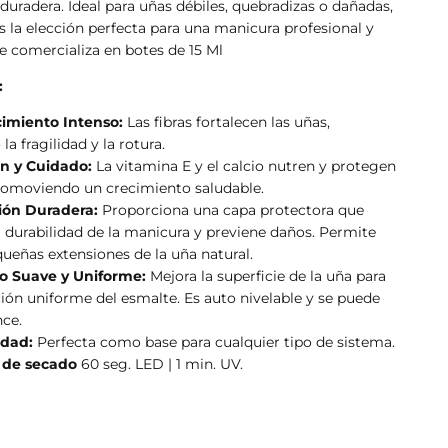
duradera. Ideal para uñas débiles, quebradizas o dañadas,
s la elección perfecta para una manicura profesional y
e comercializa en botes de 15 Ml
:
cimiento Intenso:
Las fibras fortalecen las uñas,
la fragilidad y la rotura.
ón y Cuidado:
La vitamina E y el calcio nutren y protegen
promoviendo un crecimiento saludable.
ión Duradera:
Proporciona una capa protectora que
 durabilidad de la manicura y previene daños. P
ermite
queñas extensiones de la uña natural.
 Suave y Uniforme:
Mejora la superficie de la uña para
ión uniforme del esmalte. Es auto nivelable y se puede
nce.
idad:
Perfecta como base para cualquier tipo de sistema.
 de secado
60 seg. LED | 1 min. UV.
ARRITO