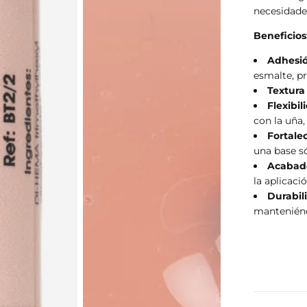
necesidades
Beneficios
Adhesió
esmalte, pr
Textura
Flexibil
con la uña,
Fortale
una base só
Acabad
la aplicaci
Durabil
mantenién
EL C