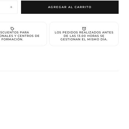
O ESTÁ
AGREGAR AL CARRITO
Aumentar
cantidad
para
LMENTE
Base
Gummy
Cover
CÍO
SCUENTOS PARA
LOS PEDIDOS REALIZADOS ANTES
Beige
ONALES Y CENTROS DE
DE LAS 13.00 HORAS SE
FORMACIÓN.
GESTIONAN EL MISMO DÍA.
onado ningún producto.