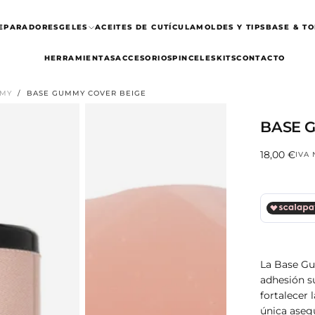
REPARADORES
GELES
ACEITES DE CUTÍCULA
MOLDES Y TIPS
BASE & TO
HERRAMIENTAS
ACCESORIOS
PINCELES
KITS
CONTACTO
MMY
/
BASE GUMMY COVER BEIGE
BASE 
18,00
Precio
18,00 €
IVA
€
regular
La Base Gu
adhesión su
fortalecer 
única aseg